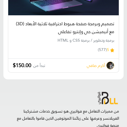
تصميم وبرمجة صفحة هبوط احترافية ثلاثية الأبعاد (3D)
مع أنيميشن حي وإنترو تفاعلي
برمجة وتطوير / برمجة CSS و HTML
(577)
5
$150.00
أكرم صافي
تبدأ من
من مميزات التعامل مع فواتيري هو تسويق خدمات مشتركينا
الفريلانسر وعرضها على زبائننا الموثوقين الذين قاموا بالتعامل مع
منصة فواتيري