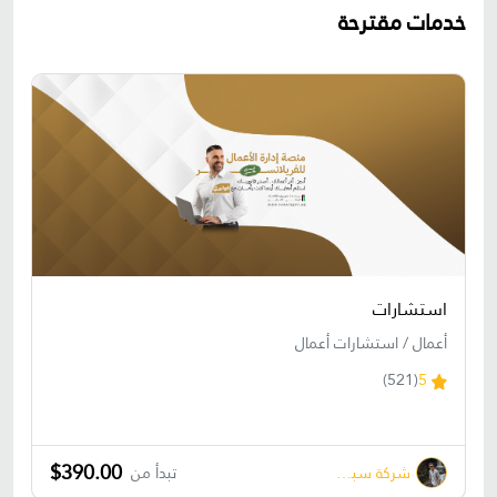
خدمات مقترحة
استشارات
أعمال / استشارات أعمال
(521)
5
$390.00
شركة سبشال تتش Special Touch
تبدأ من