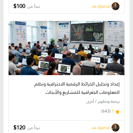
$100
bahaa aljamal
تبدأ من
إعداد وتحليل الخرائط الرقمية الاحترافية ونظم
المعلومات الجغرافية للمشاريع والأبحاث
برمجة وتطوير / أخرى
(643)
5
$120
bahaa aljamal
تبدأ من