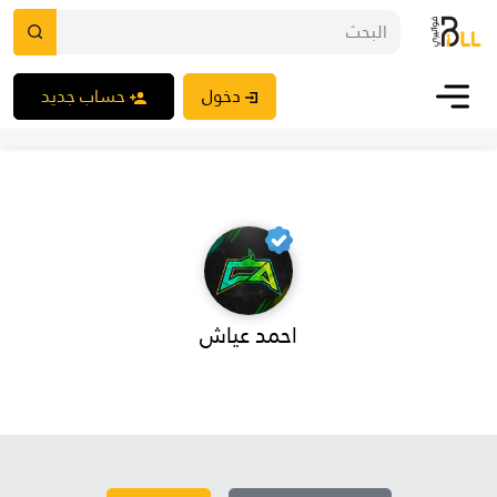
دخول
حساب جديد
احمد عياش