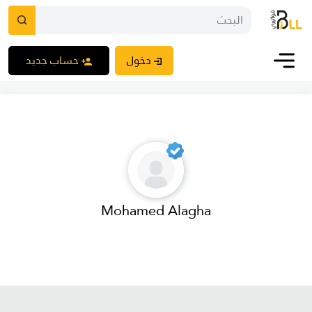
دخول
حساب جديد
Mohamed Alagha