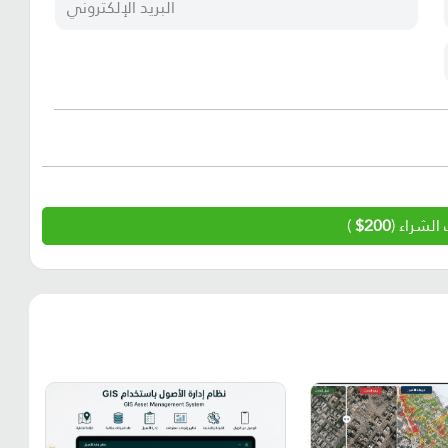
الشراء (
200$
)