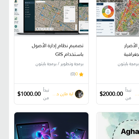
الأضرار
تصميم نظام إدارة الأصول
جغرافية
باستخدام GIS
رمجة بايثون
برمجة وتطوير / برمجة بايثون
(0)
0
تبدأ
تبدأ
$1000.00
$2000.00
ية مازن حسونة
اية مازن حسونة
من
من