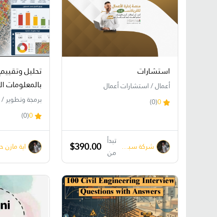
استشارات
تحليل وتقييم 
بالمعلومات ال
أعمال / استشارات أعمال
برمجة وتطوير / ب
(0)
0
(0)
0
تبدأ
$390.00
شركة سبشال تتش Special Touch
ا
من