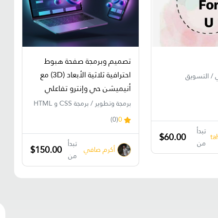
تصميم وبرمجة صفحة هبوط
احترافية ثلاثية الأبعاد (3D) مع
 / التسويق
أنيميشن حي وإنترو تفاعلي
برمجة وتطوير / برمجة CSS و HTML
(0)
0
تبدأ
$60.00
ta
من
تبدأ
$150.00
أكرم صافي
من