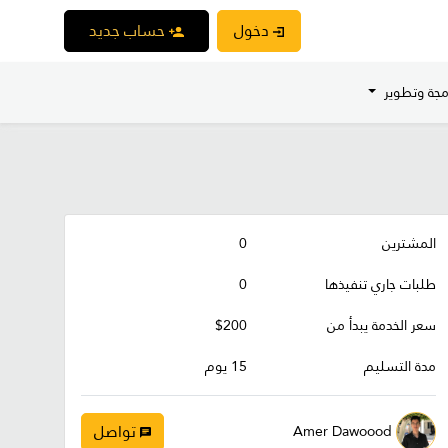
دخول
حساب جديد
مجة وتطوير
المشترين
0
طلبات جاري تنفيذها
0
سعر الخدمة يبدأ من
$200
مدة التسليم
15 يوم
تواصل
Amer Dawoood