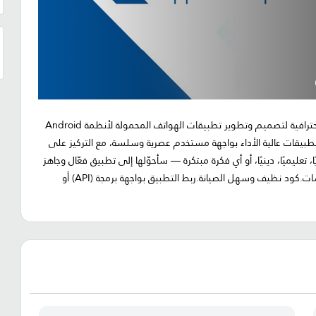
تطوير تطبيقات الهواتف المحمولة باستخدام Flutterأقدّم خدمة احترافية لتصميم وتطوير تطبيقات الهواتف المحمولة لأنظمة Android
 Flutter من Google.أعمل على بناء تطبيقات عالية الأداء بواجهة مستخدم عصرية وسلسة، مع التركيز على
تعليميًا، دينيًا، أو أي فكرة مبتكرة — سأحوّلها إلى تطبيق فعّال وجاهز
للنشر.مميزات الخدمة:تصميم جذاب ومتجاوب يناسب جميع الشاشات.كود نظيف وسهل الصيانة.ربط التطبيق بواجهة برمجة (API) أو