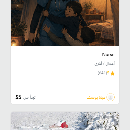
Nurse
أعمال / أخرى
(641)
5
$5
حياة يوسف
تبدأ من