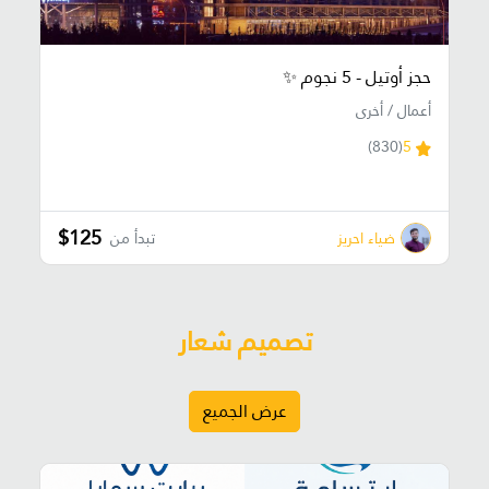
حجز أوتيل - 5 نجوم ✨
أعمال / أخرى
(830)
5
$125
ضياء احريز
تبدأ من
تصميم شعار
عرض الجميع