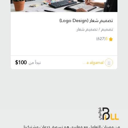
تصميم شعار (Logo Design)
تصميم / تصميم شعار
(627)
5
$100
diaaa algamal
تبدأ من
من مميزات التعامل مع فواتيري هو تسويق خدمات مشتركينا