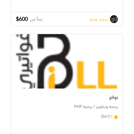
$600
سعيد هنية
تبدأ من
php
برمجة وتطوير / برمجة PHP
(561)
5