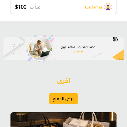
$100
aMohammed D. Abu Qedamaa
تبدأ من
أخرى
عرض الجميع