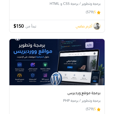
برمجة وتطوير / برمجة CSS و HTML
(579)
5
$150
أكرم صافي
تبدأ من
برمجة موقع وردبرس
برمجة وتطوير / برمجة PHP
(579)
5