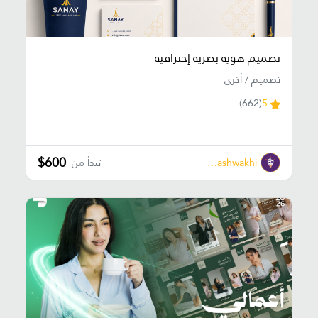
تصميم هوية بصرية إحترافية
تصميم / أخرى
(662)
5
$600
Ehab Elmashwakhi
تبدأ من