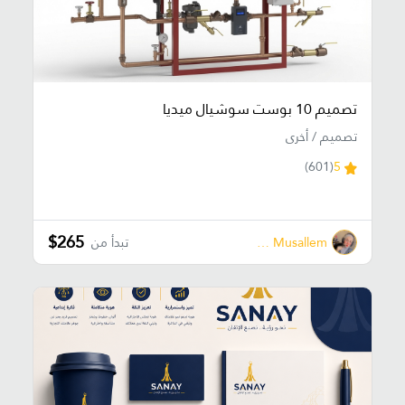
تصميم 10 بوست سوشيال ميديا
تصميم / أخرى
(601)
5
$265
Dena Musallem
تبدأ من