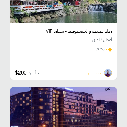
رحلة صبنجة والمعشوقية - سيارة VIP
أعمال / أخرى
(829)
5
$200
ضياء احريز
تبدأ من