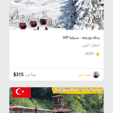
رحلة بورصة - سيارة VIP
أعمال / أخرى
(829)
5
$315
ضياء احريز
تبدأ من