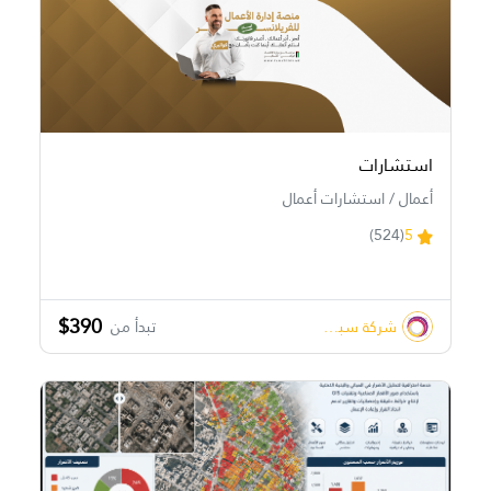
استشارات
أعمال / استشارات أعمال
(524)
5
$390
شركة سبشال تتش Special Touch
تبدأ من