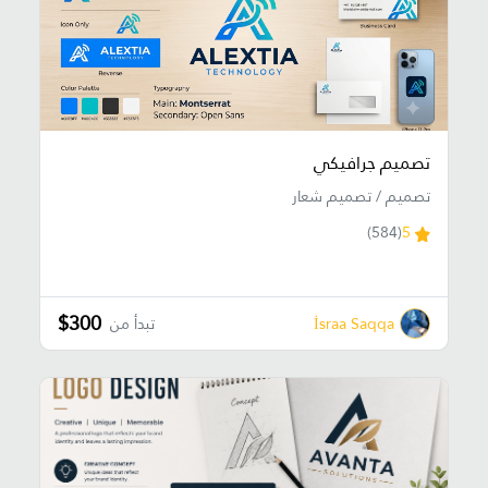
تصميم جرافيكي
تصميم / تصميم شعار
(584)
5
$300
İsraa Saqqa
تبدأ من